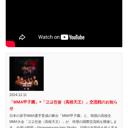
2024.12.11
「MMA甲子園」×「고교천왕（高校天王）」交流戦のお知ら
せ
日本の若手MMA選手育成の舞台「MMA甲子園」と、韓国の高校生
MMA大会「고교천왕（高校天王）」が、待望の国際交流戦を開催しま
す。会場は韓国・Gwangmyung Ivex Studio。日韓の次世代を担う若き