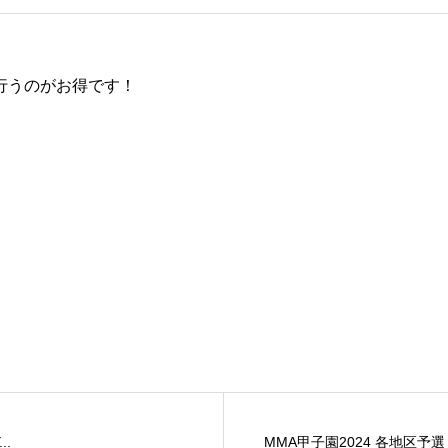
行うのがお得です！
..
MMA甲子園2024 各地区予選