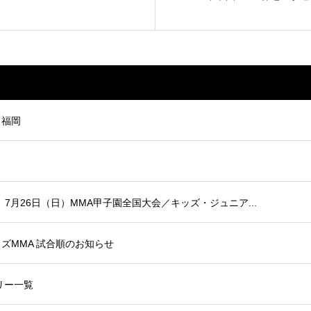
ス福岡
月26日（日）MMA甲子園全国大会／キッズ・ジュニア...
ズMMA 試合順のお知らせ
リー一覧